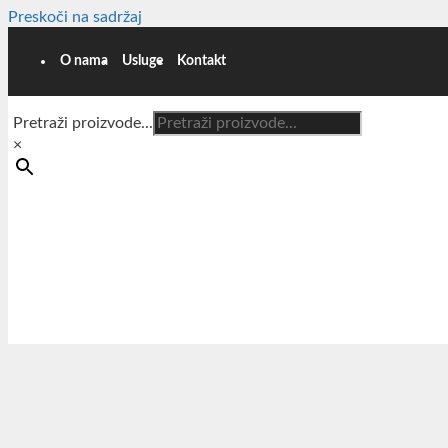
Preskoči na sadržaj
O nama
Usluge
Kontakt
Pretraži proizvode...
×