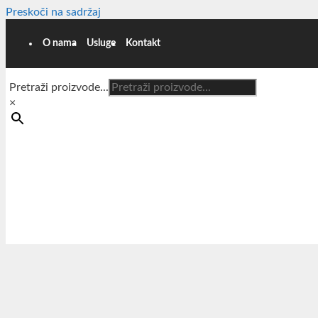
Preskoči na sadržaj
O nama
Usluge
Kontakt
Pretraži proizvode...
×