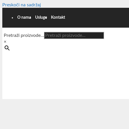
Preskoči na sadržaj
O nama
Usluge
Kontakt
Pretraži proizvode...
×