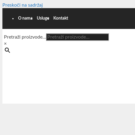
Preskoči na sadržaj
O nama
Usluge
Kontakt
Pretraži proizvode...
×