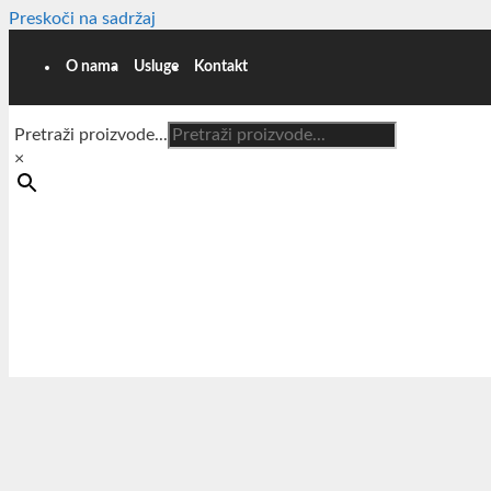
Preskoči na sadržaj
O nama
Usluge
Kontakt
Pretraži proizvode...
×