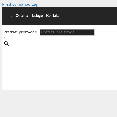
Preskoči na sadržaj
O nama
Usluge
Kontakt
Pretraži proizvode...
×