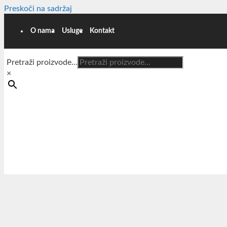
Preskoči na sadržaj
O nama
Usluge
Kontakt
Pretraži proizvode...
×