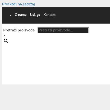
Preskoči na sadržaj
O nama
Usluge
Kontakt
Pretraži proizvode...
×