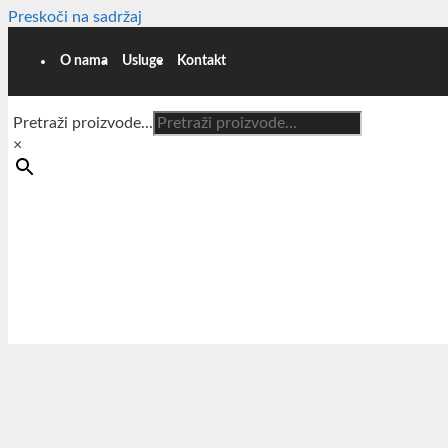
Preskoči na sadržaj
O nama
Usluge
Kontakt
Pretraži proizvode...
×