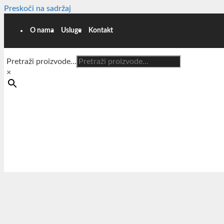
Preskoči na sadržaj
O nama
Usluge
Kontakt
Pretraži proizvode...
×