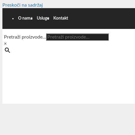
Preskoči na sadržaj
O nama
Usluge
Kontakt
Pretraži proizvode...
×