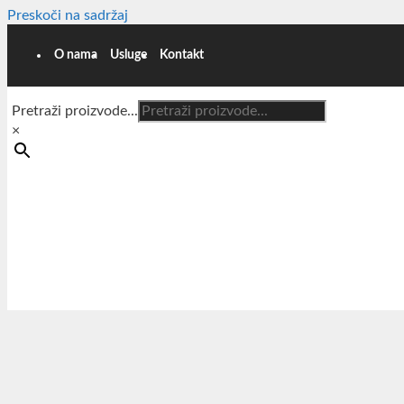
Preskoči na sadržaj
O nama
Usluge
Kontakt
Pretraži proizvode...
×